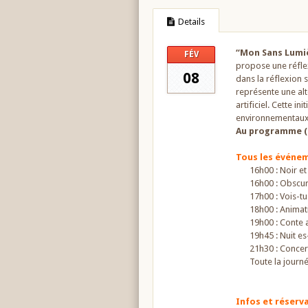
Details
“Mon Sans Lumiè
FÉV
propose une réflex
08
dans la réflexion 
représente une alt
artificiel. Cette i
environnementaux 
Au programme (PR
Tous les événem
16h00 : Noir e
16h00 : Obscur
17h00 : Vois-tu
18h00 : Animat
19h00 : Conte
19h45 : Nuit es
21h30 : Concer
Toute la journ
Infos et réserva