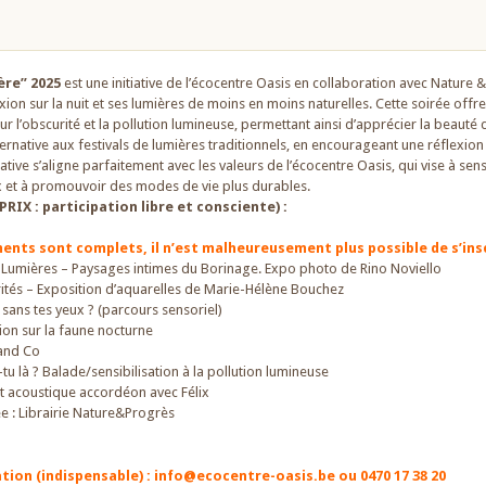
re” 2025
est une initiative de l’écocentre Oasis en collaboration avec Natur
ion sur la nuit et ses lumières de moins en moins naturelles. Cette soirée off
sur l’obscurité et la pollution lumineuse, permettant ainsi d’apprécier la beauté 
ernative aux festivals de lumières traditionnels, en encourageant une réflexion 
nitiative s’aligne parfaitement avec les valeurs de l’écocentre Oasis, qui vise à sen
et à promouvoir des modes de vie plus durables.
IX : participation libre et consciente) :
ents sont complets, il n’est malheureusement plus possible de s’insc
t Lumières – Paysages intimes du Borinage. Expo photo de Rino Noviello
ités – Exposition d’aquarelles de Marie-Hélène Bouchez
 sans tes yeux ? (parcours sensoriel)
ion sur la faune nocturne
 and Co
-tu là ? Balade/sensibilisation à la pollution lumineuse
t acoustique accordéon avec Félix
ée : Librairie Nature&Progrès
tion (indispensable) : info@ecocentre-oasis.be ou 0470 17 38 20