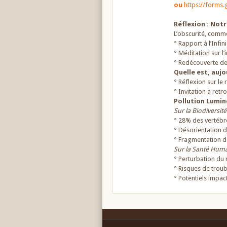
ou
https://forms
Réflexion : Notr
L’obscurité, commen
° Rapport à l’Infini
° Méditation sur l
° Redécouverte de 
Quelle est, aujo
° Réflexion sur le 
° Invitation à ret
Pollution Lumin
Sur la Biodiversité 
° 28% des vertébr
° Désorientation 
° Fragmentation de
Sur la Santé Huma
° Perturbation du 
° Risques de trou
° Potentiels impac