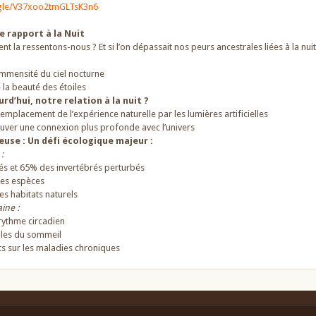
.gle/V37xoo2tmGLTsK3n6
e rapport à la Nuit
t la ressentons-nous ? Et si l’on dépassait nos peurs ancestrales liées à la nuit
’immensité du ciel nocturne
la beauté des étoiles
urd’hui, notre relation à la nuit ?
remplacement de l’expérience naturelle par les lumières artificielles
rouver une connexion plus profonde avec l’univers
euse : Un défi écologique majeur :
:
és et 65% des invertébrés perturbés
des espèces
s habitats naturels
ine :
rythme circadien
bles du sommeil
ts sur les maladies chroniques