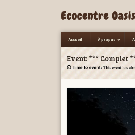
Ecocentre Oasi
Accueil
À propos
A
Event:
*** Complet 
Time to event:
This event has alre