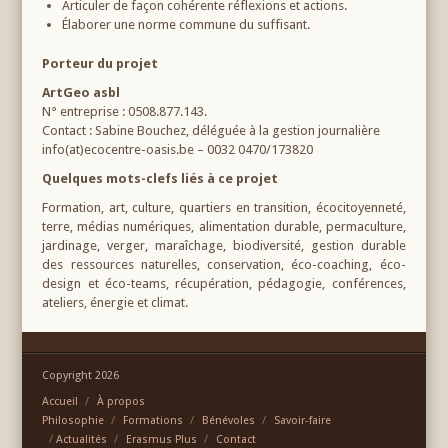
Articuler de façon cohérente réflexions et actions.
Élaborer une norme commune du suffisant.
Porteur du projet
ArtGeo asbl
N° entreprise : 0508.877.143.
Contact : Sabine Bouchez, déléguée à la gestion journalière
info(at)ecocentre-oasis.be – 0032 0470/173820
Quelques mots-clefs liés à ce projet
Formation, art, culture, quartiers en transition, écocitoyenneté,
terre, médias numériques, alimentation durable, permaculture,
jardinage, verger, maraîchage, biodiversité, gestion durable
des ressources naturelles, conservation, éco-coaching, éco-
design et éco-teams, récupération, pédagogie, conférences,
ateliers, énergie et climat.
Copyright 2026
Accueil
À propos
Philosophie
Formations
Bénévoles
Savoir-faire
Actualités
Erasmus Plus
Contact